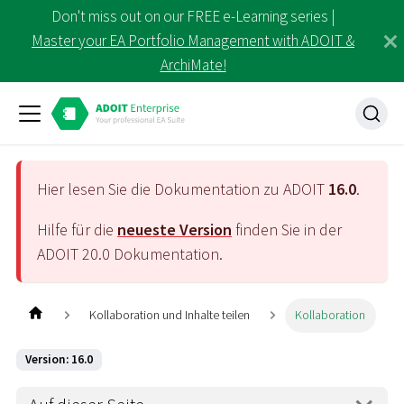
Don't miss out on our FREE e-Learning series |
Master your EA Portfolio Management with ADOIT &
ArchiMate!
Hier lesen Sie die Dokumentation zu ADOIT
16.0
.
Hilfe für die
neueste Version
finden Sie in der
ADOIT
20.0
Dokumentation.
Kollaboration und Inhalte teilen
Kollaboration
Version: 16.0