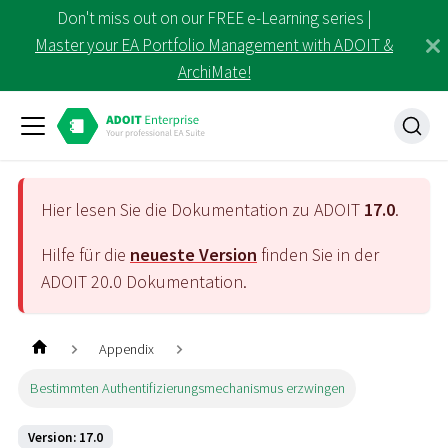
Don't miss out on our FREE e-Learning series |
Master your EA Portfolio Management with ADOIT &
ArchiMate!
Hier lesen Sie die Dokumentation zu ADOIT
17.0
.
Hilfe für die
neueste Version
finden Sie in der
ADOIT
20.0
Dokumentation.
Appendix
Bestimmten Authentifizierungsmechanismus erzwingen
Version: 17.0