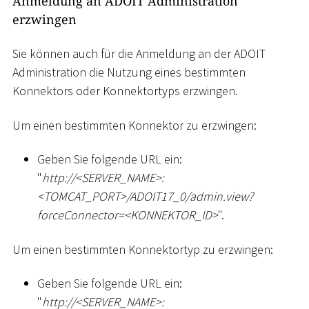
Anmeldung an ADOIT Administration
erzwingen
Sie können auch für die Anmeldung an der ADOIT
Administration die Nutzung eines bestimmten
Konnektors oder Konnektortyps erzwingen.
Um einen bestimmten Konnektor zu erzwingen:
Geben Sie folgende URL ein:
"
ht
tp://
<
SERVER_NAME
>
:
<
TOMCAT_PORT
>
/ADOIT17_0/admin.view?
forceConnector=
<
KONNEKTOR_ID
>
".
Um einen bestimmten Konnektortyp zu erzwingen:
Geben Sie folgende URL ein:
"
ht
tp://
<
SERVER_NAME
>
: