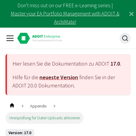
Don't miss out on our FREE e-Learning series |
Master your EA Portfolio Management with ADOIT &
ArchiMate!
Hier lesen Sie die Dokumentation zu ADOIT
17.0
.
Hilfe für die
neueste Version
finden Sie in der
ADOIT
20.0
Dokumentation.
Appendix
Virenprüfung für Datei-Uploads aktivieren
Version: 17.0