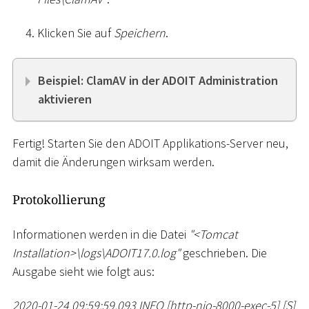
Klicken Sie auf
Speichern
.
Beispiel: ClamAV in der ADOIT Administration
aktivieren
Fertig! Starten Sie den ADOIT Applikations-Server neu,
damit die Änderungen wirksam werden.
Protokollierung
Informationen werden in die Datei
"
<
Tomcat
Installation
>
\
logs
\
ADOIT17.0.log"
geschrieben. Die
Ausgabe sieht wie folgt aus:
2020-01-24 09:59:59,093 INFO
[
http-nio-8000-exec-5
]
[
S
]