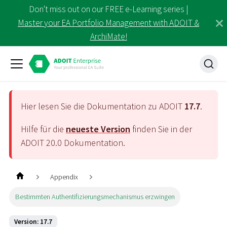
Don't miss out on our FREE e-Learning series |
Master your EA Portfolio Management with ADOIT &
ArchiMate!
Hier lesen Sie die Dokumentation zu ADOIT
17.7
.
Hilfe für die
neueste Version
finden Sie in der
ADOIT
20.0
Dokumentation.
Appendix
Bestimmten Authentifizierungsmechanismus erzwingen
Version: 17.7