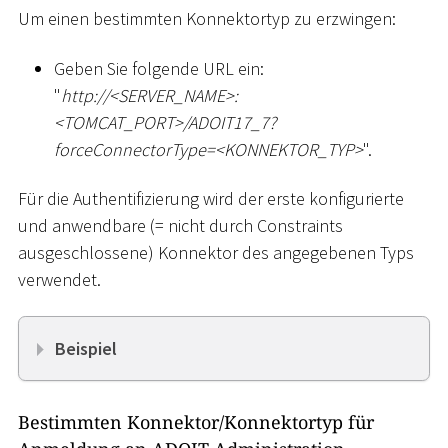
Um einen bestimmten Konnektortyp zu erzwingen:
Geben Sie folgende URL ein:
"
ht
tp://
<
SERVER_NAME
>
:
<
TOMCAT_PORT
>
/ADOIT17_7?
forceConnectorType=
<
KONNEKTOR_TYP
>
".
Für die Authentifizierung wird der erste konfigurierte
und anwendbare (= nicht durch Constraints
ausgeschlossene) Konnektor des angegebenen Typs
verwendet.
Beispiel
Bestimmten Konnektor/Konnektortyp für