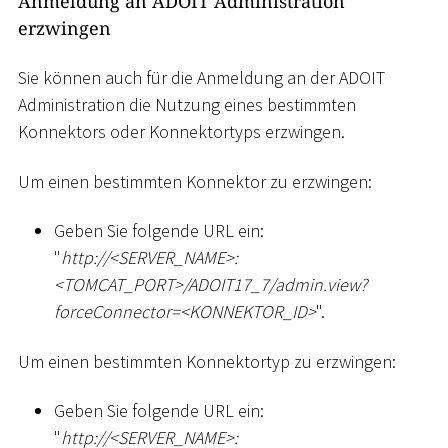
Anmeldung an ADOIT Administration
erzwingen
Sie können auch für die Anmeldung an der ADOIT
Administration die Nutzung eines bestimmten
Konnektors oder Konnektortyps erzwingen.
Um einen bestimmten Konnektor zu erzwingen:
Geben Sie folgende URL ein:
"
ht
tp://
<
SERVER_NAME
>
:
<
TOMCAT_PORT
>
/ADOIT17_7/admin.view?
forceConnector=
<
KONNEKTOR_ID
>
".
Um einen bestimmten Konnektortyp zu erzwingen:
Geben Sie folgende URL ein:
"
ht
tp://
<
SERVER_NAME
>
: