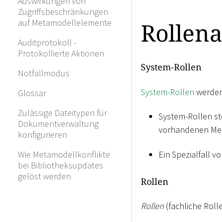
Auswirkungen von
Zugriffsbeschränkungen
auf Metamodellelemente
Rollen
Auditprotokoll -
Protokollierte Aktionen
System-Rollen
Notfallmodus
System-Rollen
werden 
Glossar
Zulässige Dateitypen für
System-Rollen st
Dokumentverwaltung
vorhandenen Met
konfigurieren
Ein Spezialfall 
Wie Metamodellkonflikte
bei Bibliotheksupdates
gelöst werden
Rollen
Rollen
(fachliche Roll