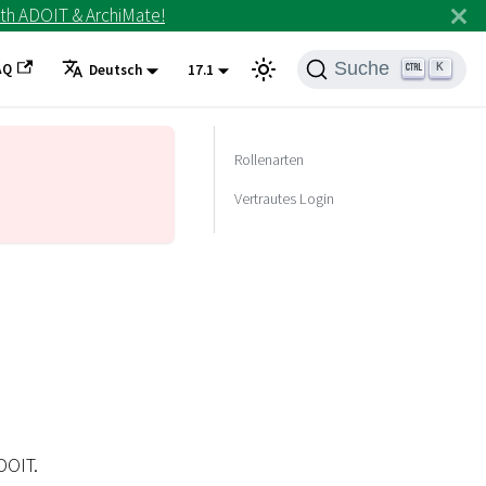
th ADOIT & ArchiMate!
Suche
AQ
K
Deutsch
17.1
Rollenarten
Vertrautes Login
DOIT.