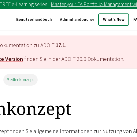
 FREE e-Learning series |
Master your EA Portfolio Management wi
Benutzerhandbuch
Adminhandbücher
What's New
F
e Dokumentation zu ADOIT
17.1
.
e Version
finden Sie in der ADOIT
20.0
Dokumentation.
Bedienkonzept
nkonzept
ept finden Sie allgemeine Informationen zur Nutzung von A