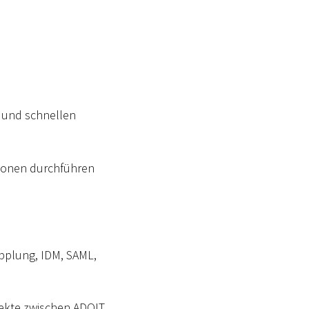
n und schnellen
ktionen durchführen
opplung, IDM, SAML,
jekte zwischen ADOIT