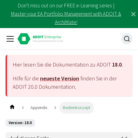
Don't miss out on our FREE e-Learning series |
Master your EA Portfolio Management with ADOIT &
ArchiMate!
Hier lesen Sie die Dokumentation zu ADOIT
18.0
.
Hilfe für die
neueste Version
finden Sie in der
ADOIT
20.0
Dokumentation.
Appendix
Bedienkonzept
Version: 18.0