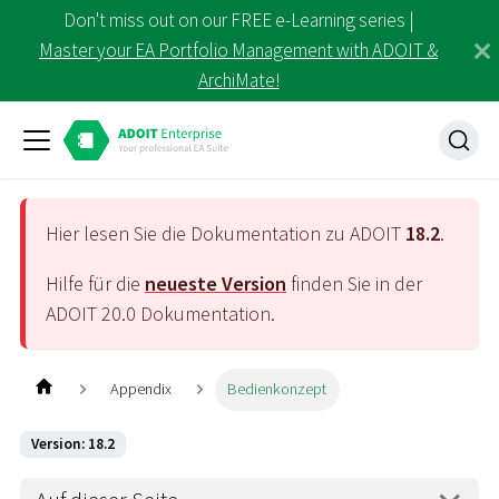
Don't miss out on our FREE e-Learning series |
Master your EA Portfolio Management with ADOIT &
ArchiMate!
Hier lesen Sie die Dokumentation zu ADOIT
18.2
.
Hilfe für die
neueste Version
finden Sie in der
ADOIT
20.0
Dokumentation.
Appendix
Bedienkonzept
Version: 18.2