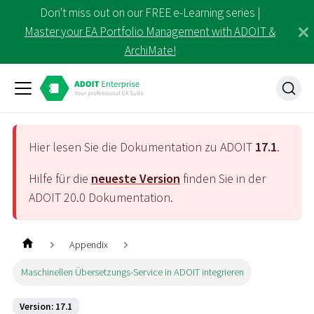
Don't miss out on our FREE e-Learning series |
Master your EA Portfolio Management with ADOIT &
ArchiMate!
Hier lesen Sie die Dokumentation zu ADOIT
17.1
.
Hilfe für die
neueste Version
finden Sie in der
ADOIT
20.0
Dokumentation.
Appendix
Maschinellen Übersetzungs-Service in ADOIT integrieren
Version: 17.1