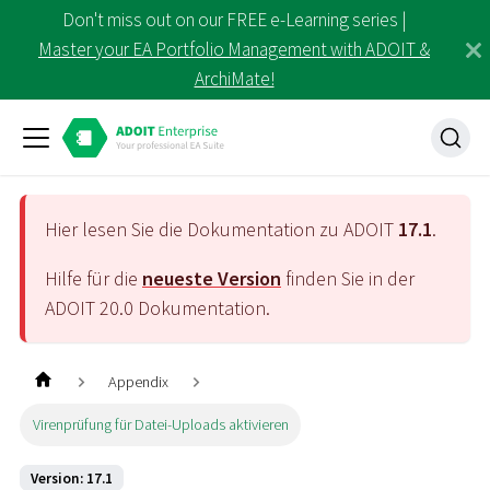
Don't miss out on our FREE e-Learning series |
Master your EA Portfolio Management with ADOIT &
ArchiMate!
Hier lesen Sie die Dokumentation zu ADOIT
17.1
.
Hilfe für die
neueste Version
finden Sie in der
ADOIT
20.0
Dokumentation.
Appendix
Virenprüfung für Datei-Uploads aktivieren
Version: 17.1