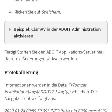
Klicken Sie auf
Speichern
.
Beispiel: ClamAV in der ADOIT Administration
aktivieren
Fertig! Starten Sie den ADOIT Applikations-Server neu,
damit die Änderungen wirksam werden.
Protokollierung
Informationen werden in die Datei
"
<
Tomcat
Installation
>
\
logs
\
ADOIT17.1.log"
geschrieben. Die
Ausgabe sieht wie folgt aus:
2020-01-24 09:59:59,093 INFO
[
http-nio-8000-exec-5
]
[
S
]