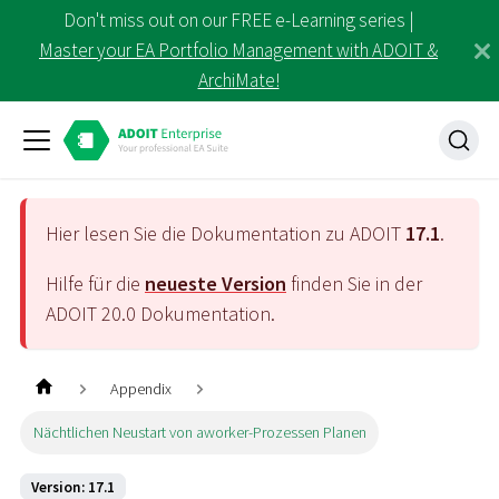
Don't miss out on our FREE e-Learning series |
Master your EA Portfolio Management with ADOIT &
ArchiMate!
Hier lesen Sie die Dokumentation zu ADOIT
17.1
.
Hilfe für die
neueste Version
finden Sie in der
ADOIT
20.0
Dokumentation.
Appendix
Nächtlichen Neustart von aworker-Prozessen Planen
Version: 17.1