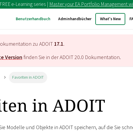
 FREE e-Learning series |
Master your EA Portfolio Management wi
Benutzerhandbuch
Adminhandbücher
What's New
F
e Dokumentation zu ADOIT
17.1
.
e Version
finden Sie in der ADOIT
20.0
Dokumentation.
Favoriten in ADOIT
iten in ADOIT
Sie Modelle und Objekte in ADOIT speichern, auf die Sie schn