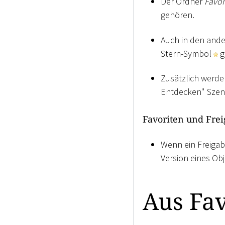
Der Ordner
Favor
gehören.
Auch in den ander
Stern-Symbol
g
Zusätzlich werde
Entdecken" Szenar
Favoriten und Fre
Wenn ein Freigabe
Version eines Obj
Aus Fav