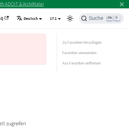
th ADOIT & ArchiMate!
Suche
AQ
K
Deutsch
17.1
Zu Favoriten hinzufügen
Favoriten verwenden
Aus Favoriten entfernen
ell zugreifen