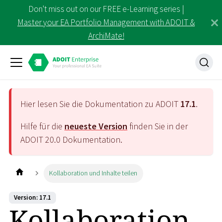
Don't miss out on our FREE e-Learning series |
Master your EA Portfolio Management with ADOIT &
ArchiMate!
Hier lesen Sie die Dokumentation zu ADOIT
17.1
.
Hilfe für die
neueste Version
finden Sie in der
ADOIT
20.0
Dokumentation.
Kollaboration und Inhalte teilen
Version: 17.1
Kollaboration