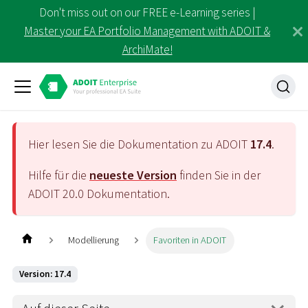
Don't miss out on our FREE e-Learning series |
Master your EA Portfolio Management with ADOIT &
ArchiMate!
Hier lesen Sie die Dokumentation zu ADOIT
17.4
.
Hilfe für die
neueste Version
finden Sie in der
ADOIT
20.0
Dokumentation.
Modellierung
Favoriten in ADOIT
Version: 17.4