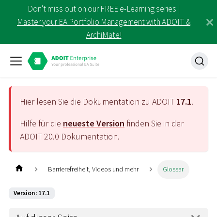
Don't miss out on our FREE e-Learning series |
Master your EA Portfolio Management with ADOIT &
ArchiMate!
Hier lesen Sie die Dokumentation zu ADOIT
17.1
.
Hilfe für die
neueste Version
finden Sie in der
ADOIT
20.0
Dokumentation.
Barrierefreiheit, Videos und mehr
Glossar
Version: 17.1