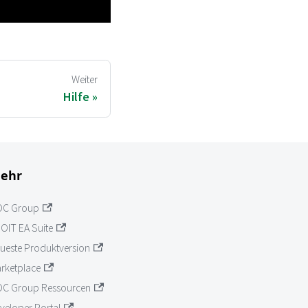
Weiter
Hilfe
ehr
OC Group
OIT EA Suite
ueste Produktversion
rketplace
C Group Ressourcen
veloper Portal