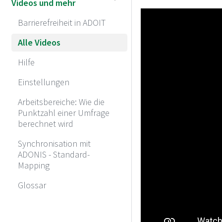
Videos und mehr
Barrierefreiheit in ADOIT
Alle Videos
Hilfe
Einstellungen
Arbeitsbereiche: Wie die
Punktzahl einer Umfrage
berechnet wird
Synchronisation mit
ADONIS - Standard-
Mapping
Glossar