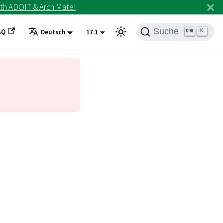
th ADOIT & ArchiMate!
Suche
AQ
K
Deutsch
17.1