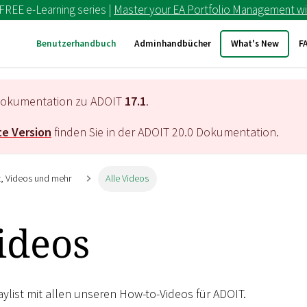
 FREE e-Learning series |
Master your EA Portfolio Management wi
Benutzerhandbuch
Adminhandbücher
What's New
F
e Dokumentation zu ADOIT
17.1
.
e Version
finden Sie in der ADOIT
20.0
Dokumentation.
it, Videos und mehr
Alle Videos
ideos
aylist mit allen unseren How-to-Videos für ADOIT.