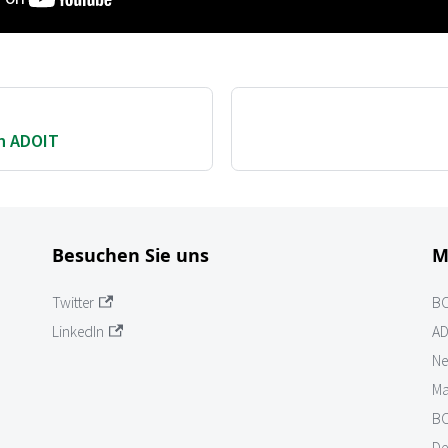
in ADOIT
Besuchen Sie uns
M
Twitter
B
LinkedIn
AD
Ne
Ma
BO
De