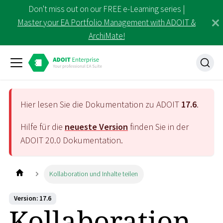
Don't miss out on our FREE e-Learning series |
Master your EA Portfolio Management with ADOIT &
ArchiMate!
Hier lesen Sie die Dokumentation zu ADOIT
17.6
.
Hilfe für die
neueste Version
finden Sie in der
ADOIT
20.0
Dokumentation.
Kollaboration und Inhalte teilen
Version: 17.6
Kollaboration