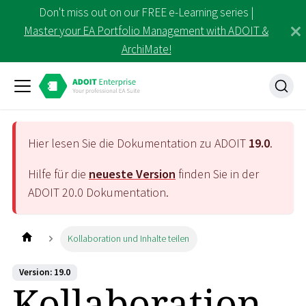
Don't miss out on our FREE e-Learning series |
Master your EA Portfolio Management with ADOIT &
ArchiMate!
Hier lesen Sie die Dokumentation zu ADOIT
19.0
.
Hilfe für die
neueste Version
finden Sie in der
ADOIT
20.0
Dokumentation.
Kollaboration und Inhalte teilen
Version: 19.0
Kollaboration