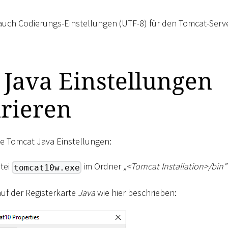
 auch Codierungs-Einstellungen (UTF-8) für den Tomcat-Ser
Java Einstellungen
urieren
die Tomcat Java Einstellungen:
atei
im Ordner
„
<
Tomcat Installation
>
/bin”
tomcat10w.exe
auf der Registerkarte
Java
wie hier beschrieben: