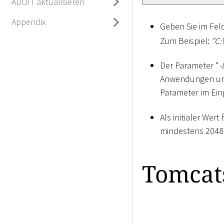
ADOIT aktualisieren
Appendix
Geben Sie im Fel
Zum Beispiel:
"C:
Der Parameter "
-
Anwendungen und 
Parameter im Ei
Als initialer We
mindestens 2048M
Tomcats