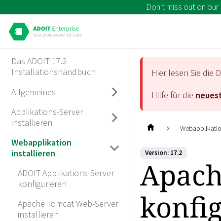
Don't miss out on our
Das ADOIT 17.2
Installationshandbuch
Hier lesen Sie di
Allgemeines
Hilfe für die
neuest
Applikations-Server
installieren
Webapplikation
Webapplikation
installieren
Version: 17.2
Apach
ADOIT Applikations-Server
konfigurieren
konfi
Apache Tomcat Web-Server
installieren