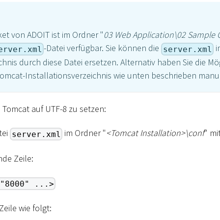
ket von ADOIT ist im Ordner "
03 Web Application
\
02 Sample 
-Datei verfügbar. Sie können die
i
erver.xml
server.xml
chnis durch diese Datei ersetzen. Alternativ haben Sie die Mög
omcat-Installationsverzeichnis wie unten beschrieben manu
 Tomcat auf UTF-8 zu setzen:
tei
im Ordner "
<
Tomcat Installation
>
\
conf
" mi
server.xml
nde Zeile:
"8000" ...>
eile wie folgt: