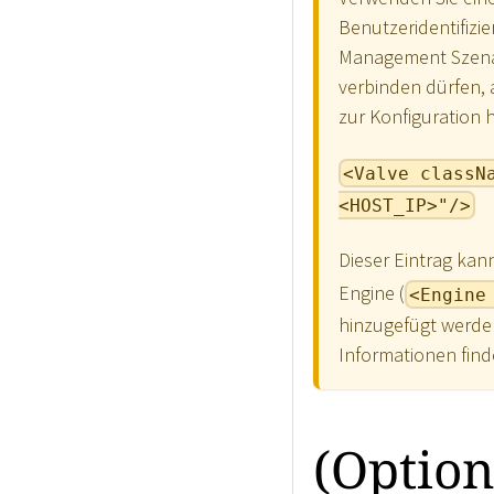
Benutzeridentifizi
Management Szenari
verbinden dürfen,
zur Konfiguration h
<Valve classN
<HOST_IP>"/>
Dieser Eintrag kan
Engine (
<Engine
hinzugefügt werde
Informationen find
(Option