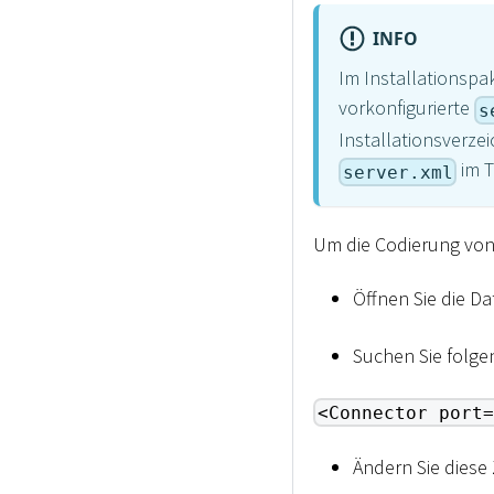
INFO
Im Installationspa
vorkonfigurierte
s
Installationsverzei
im T
server.xml
Um die Codierung von
Öffnen Sie die Da
Suchen Sie folge
<Connector port=
Ändern Sie diese Z