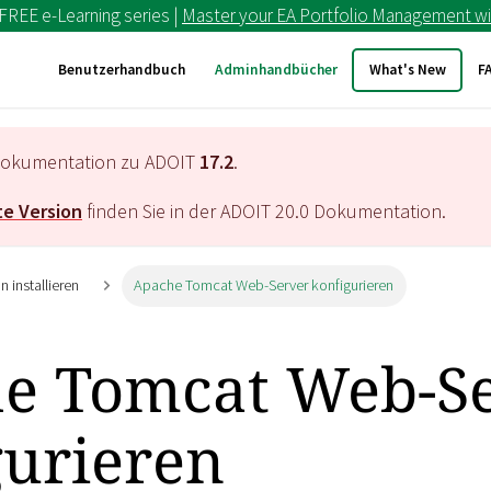
 FREE e-Learning series |
Master your EA Portfolio Management wi
Benutzerhandbuch
Adminhandbücher
What's New
F
e Dokumentation zu ADOIT
17.2
.
e Version
finden Sie in der ADOIT
20.0
Dokumentation.
 installieren
Apache Tomcat Web-Server konfigurieren
e Tomcat Web-S
gurieren