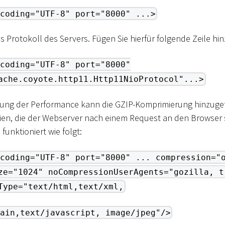
coding="UTF-8" port="8000" ...>
s Protokoll des Servers. Fügen Sie hierfür folgende Zeile hin
coding="UTF-8" port="8000"
ache.coyote.http11.Http11NioProtocol"...>
rung der Performance kann die GZIP-Komprimierung hinzuge
ien, die der Webserver nach einem Request an den Browser
funktioniert wie folgt:
coding="UTF-8" port="8000" ... compression="
ze="1024" noCompressionUserAgents="gozilla, t
Type="text/html,text/xml,
ain,text/javascript, image/jpeg"/>