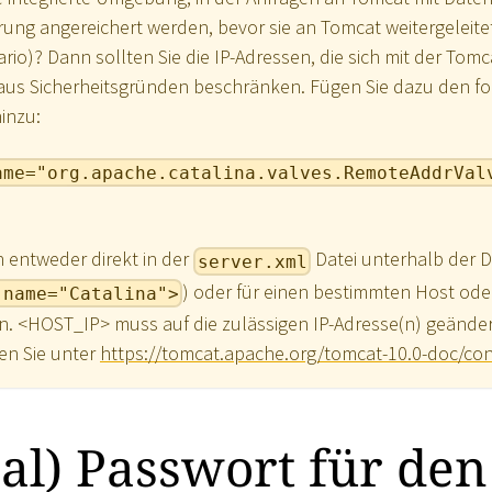
erung angereichert werden, bevor sie an Tomcat weitergeleite
o)? Dann sollten Sie die IP-Adressen, die sich mit der Tomc
 aus Sicherheitsgründen beschränken. Fügen Sie dazu den f
inzu:
ame="org.apache.catalina.valves.RemoteAddrVal
n entweder direkt in der
Datei unterhalb der De
server.xml
) oder für einen bestimmten Host ode
 name="Catalina">
n.
<
HOST_IP
>
muss auf die zulässigen IP-Adresse(n) geände
en Sie unter
https://tomcat.apache.org/tomcat-10.0-doc/con
al) Passwort für den