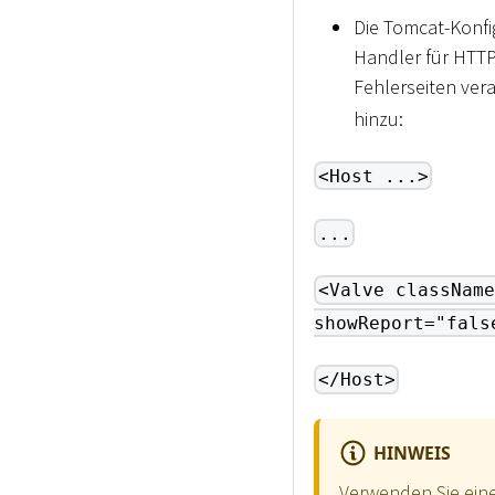
Die Tomcat-Konfig
Handler für HTTP
Fehlerseiten vera
hinzu:
<Host ...>
...
<Valve className
showReport="fals
</Host>
HINWEIS
Verwenden Sie eine