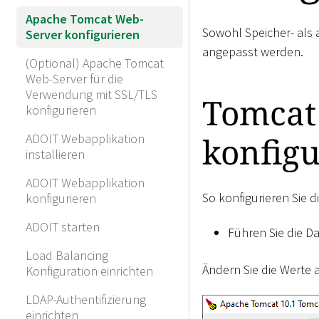
Apache Tomcat Web-
Sowohl Speicher- als
Server konfigurieren
angepasst werden.
(Optional) Apache Tomcat
Web-Server für die
Verwendung mit SSL/TLS
Tomcat 
konfigurieren
konfig
ADOIT Webapplikation
installieren
ADOIT Webapplikation
So konfigurieren Sie 
konfigurieren
ADOIT starten
Führen Sie die D
Load Balancing
Ändern Sie die Werte 
Konfiguration einrichten
LDAP-Authentifizierung
einrichten