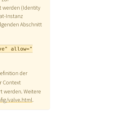
t werden (Identity
at-Instanz
olgenden Abschnitt
ve" allow="
finition der
r Context
rt werden. Weitere
fig/valve.html
.