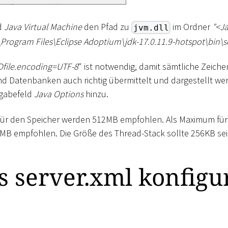
d
Java Virtual Machine
den Pfad zu
im Ordner
"
<
Ja
jvm.dll
\
Program Files
\
Eclipse Adoptium
\
jdk-17.0.11.9-hotspot
\
bin
\
s
Dfile.encoding=UTF-8
" ist notwendig, damit sämtliche Zeich
Datenbanken auch richtig übermittelt und dargestellt wer
ngabefeld
Java Options
hinzu.
rt für den Speicher werden 512MB empfohlen. Als Maximum fü
B empfohlen. Die Größe des Thread-Stack sollte 256KB sei
 server.xml konfigu