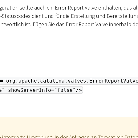
uration sollte auch ein Error Report Valve enthalten, das al
-Statuscodes dient und für die Erstellung und Bereitstellu
ntwortlich ist. Fügen Sie das Error Report Valve innerhalb d
="org.apache.catalina.valves.ErrorReportValv
e" showServerInfo="false"/>
 integrierte Umgebung, in der Anfragen an Tomcat mit Daten