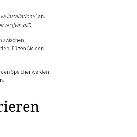
va Installation
>
"
an.
erver
\
jvm.dll"
.
en zwischen
den. Fügen Sie den
r den Speicher werden
n.
rieren