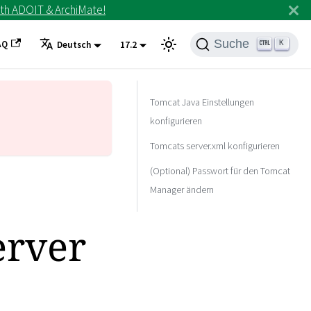
th ADOIT & ArchiMate!
Suche
AQ
K
Deutsch
17.2
Tomcat Java Einstellungen
konfigurieren
Tomcats server.xml konfigurieren
(Optional) Passwort für den Tomcat
Manager ändern
erver