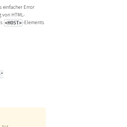
s einfacher Error
ng von HTML-
es
-Elements
<HOST>
e"
 zur