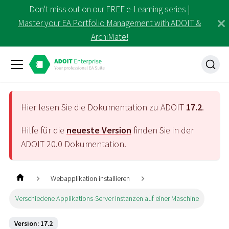
Don't miss out on our FREE e-Learning series |
Master your EA Portfolio Management with ADOIT &
ArchiMate!
Hier lesen Sie die Dokumentation zu ADOIT
17.2
.
Hilfe für die
neueste Version
finden Sie in der
ADOIT
20.0
Dokumentation.
Webapplikation installieren
Verschiedene Applikations-Server Instanzen auf einer Maschine
Version: 17.2