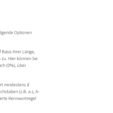
Folgende Optionen
 Basis ihrer Länge,
 zu. Hier können Sie
ach (0%), über
rt mindestens 8
hstaben (z.B. a-z, A-
ierte Kennwortregel