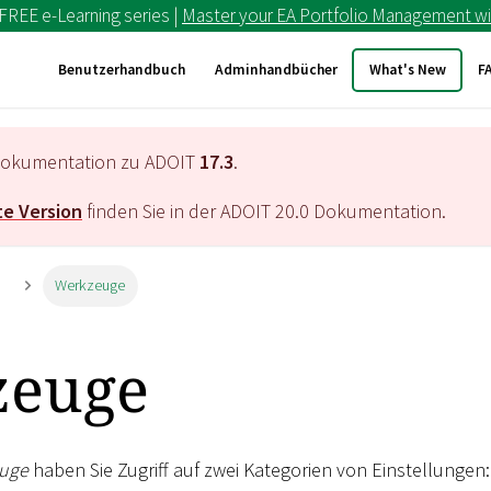
 FREE e-Learning series |
Master your EA Portfolio Management wi
Benutzerhandbuch
Adminhandbücher
What's New
F
e Dokumentation zu ADOIT
17.3
.
e Version
finden Sie in der ADOIT
20.0
Dokumentation.
n
Werkzeuge
zeuge
uge
haben Sie Zugriff auf zwei Kategorien von Einstellungen: