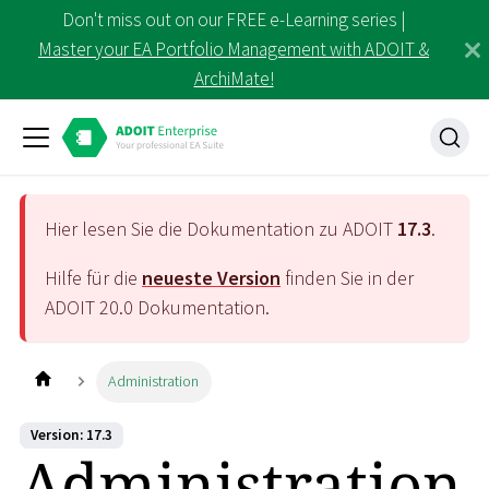
Don't miss out on our FREE e-Learning series |
Master your EA Portfolio Management with ADOIT &
ArchiMate!
Hier lesen Sie die Dokumentation zu ADOIT
17.3
.
Hilfe für die
neueste Version
finden Sie in der
ADOIT
20.0
Dokumentation.
Administration
Version: 17.3
Administration