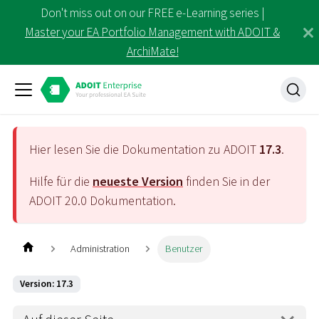
Don't miss out on our FREE e-Learning series |
Master your EA Portfolio Management with ADOIT &
ArchiMate!
Hier lesen Sie die Dokumentation zu ADOIT
17.3
.
Hilfe für die
neueste Version
finden Sie in der
ADOIT
20.0
Dokumentation.
Administration
Benutzer
Version: 17.3