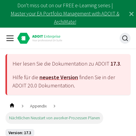
Don't miss out on our FREE e-Learning series |
Master your EA Portfolio Management with ADOIT &
ArchiMate!
Hier lesen Sie die Dokumentation zu ADOIT
17.3
.
Hilfe für die
neueste Version
finden Sie in der
ADOIT
20.0
Dokumentation.
Appendix
Nächtlichen Neustart von aworker-Prozessen Planen
Version: 17.3