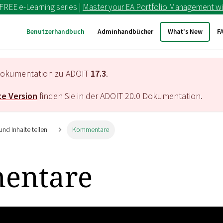
 FREE e-Learning series |
Master your EA Portfolio Management wi
Benutzerhandbuch
Adminhandbücher
What's New
F
e Dokumentation zu ADOIT
17.3
.
e Version
finden Sie in der ADOIT
20.0
Dokumentation.
und Inhalte teilen
Kommentare
entare