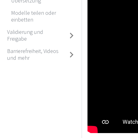
Übersetzung
Modelle teilen oder
einbetten
Validierung und
Freigabe
Barrierefreiheit, Videos
und mehr