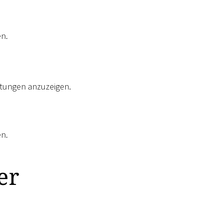
n.
ltungen anzuzeigen.
n.
er