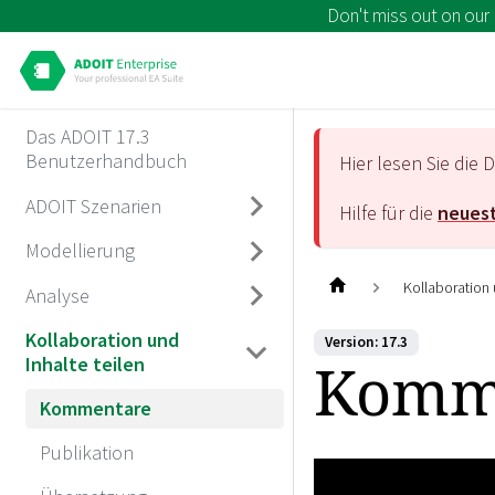
Don't miss out on our
Das ADOIT 17.3
Benutzerhandbuch
Hier lesen Sie di
ADOIT Szenarien
Hilfe für die
neuest
Modellierung
Kollaboration 
Analyse
Kollaboration und
Version: 17.3
Komm
Inhalte teilen
Kommentare
Publikation