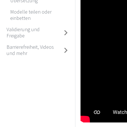
Übersetzung
Modelle teilen oder
einbetten
Validierung und
Freigabe
Barrierefreiheit, Videos
und mehr