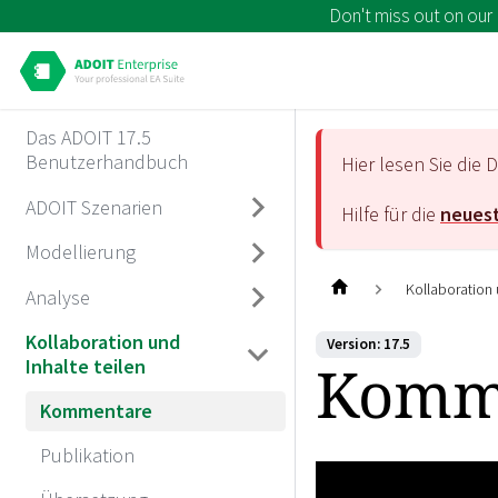
Don't miss out on our
Das ADOIT 17.5
Benutzerhandbuch
Hier lesen Sie di
ADOIT Szenarien
Hilfe für die
neuest
Modellierung
Kollaboration 
Analyse
Kollaboration und
Version: 17.5
Komm
Inhalte teilen
Kommentare
Publikation