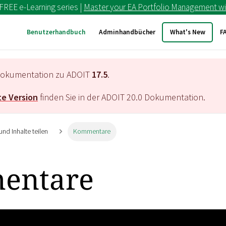
 FREE e-Learning series |
Master your EA Portfolio Management wi
Benutzerhandbuch
Adminhandbücher
What's New
F
e Dokumentation zu ADOIT
17.5
.
e Version
finden Sie in der ADOIT
20.0
Dokumentation.
und Inhalte teilen
Kommentare
entare