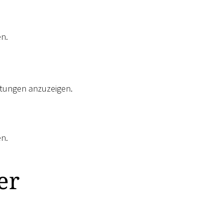
n.
ltungen anzuzeigen.
n.
er