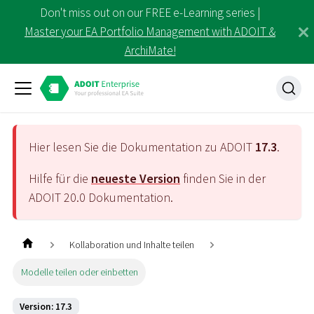
Don't miss out on our FREE e-Learning series |
Master your EA Portfolio Management with ADOIT &
ArchiMate!
Hier lesen Sie die Dokumentation zu ADOIT
17.3
.
Hilfe für die
neueste Version
finden Sie in der
ADOIT
20.0
Dokumentation.
Kollaboration und Inhalte teilen
Modelle teilen oder einbetten
Version: 17.3