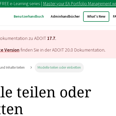
 FREE e-Learning series |
Master your EA Portfolio Management wi
Benutzerhandbuch
Adminhandbücher
What's New
F
e Dokumentation zu ADOIT
17.7
.
e Version
finden Sie in der ADOIT
20.0
Dokumentation.
und Inhalte teilen
Modelle teilen oder einbetten
e teilen oder
tten