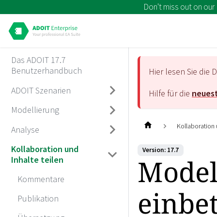
Don't miss out on our
Das ADOIT 17.7
Benutzerhandbuch
Hier lesen Sie di
ADOIT Szenarien
Hilfe für die
neuest
Modellierung
Kollaboration 
Analyse
Kollaboration und
Version: 17.7
Modell
Inhalte teilen
Kommentare
einbe
Publikation