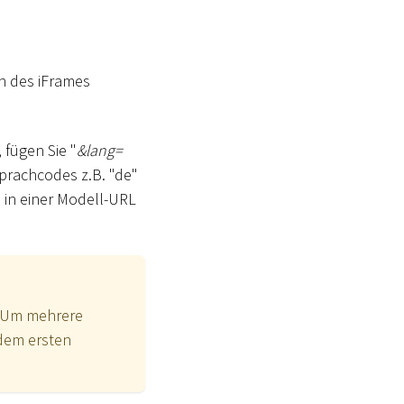
n des iFrames
 fügen Sie "
&lang=
prachcodes z.B. "de"
s in einer Modell-URL
. Um mehrere
dem ersten