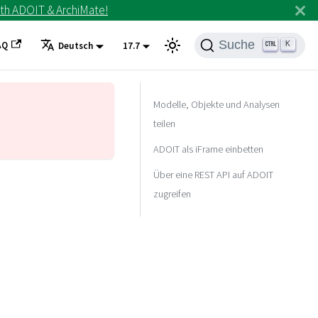
th ADOIT & ArchiMate!
Suche
AQ
K
Deutsch
17.7
Modelle, Objekte und Analysen
teilen
ADOIT als iFrame einbetten
Über eine REST API auf ADOIT
zugreifen