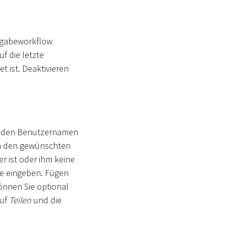
eigabeworkflow
f die letzte
t ist. Deaktivieren
, den Benutzernamen
nn den gewünschten
r ist oder ihm keine
se eingeben. Fügen
nnen Sie optional
auf
Teilen
und die