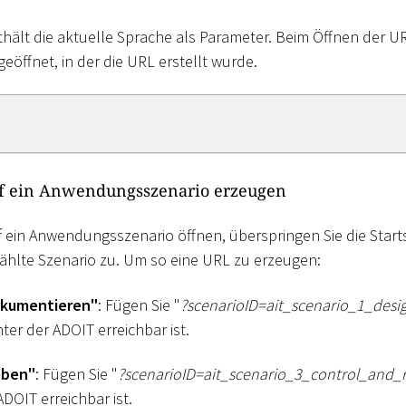
thält die aktuelle Sprache als Parameter. Beim Öffnen der UR
eöffnet, in der die URL erstellt wurde.
uf ein Anwendungsszenario erzeugen
 ein Anwendungsszenario öffnen, überspringen Sie die Starts
ählte Szenario zu. Um so eine URL zu erzeugen:
okumentieren"
: Fügen Sie "
?scenarioID=ait_scenario_1
_
desi
ter der ADOIT erreichbar ist.
eben"
: Fügen Sie "
?scenarioID=ait_scenario_3
_
control_and_r
ADOIT erreichbar ist.