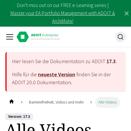
Don't miss out on our FREE e-Learning series |
Master your EA Portfolio Management with ADOIT &
ArchiMate!
Hier lesen Sie die Dokumentation zu ADOIT
17.3
.
Hilfe für die
neueste Version
finden Sie in der
ADOIT
20.0
Dokumentation.
Barrierefreiheit, Videos und mehr
Alle Videos
Version: 17.3
Alle Videos