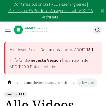
Don't miss out on our FREE e-Learning series |
Master your EA Portfolio Management with ADOIT &
ArchiMate!
Hier lesen Sie die Dokumentation zu ADOIT
18.1
.
Hilfe für die
neueste Version
finden Sie in der
ADOIT
20.0
Dokumentation.
Barrierefreiheit, Videos und mehr
Alle Videos
Version: 18.1
Alle Videos