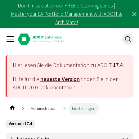
Don't miss out on our FREE e-Learning series |
Master your EA Portfolio Management with ADOIT &
ArchiMate!
Hier lesen Sie die Dokumentation zu ADOIT
17.4
.
Hilfe für die
neueste Version
finden Sie in der
ADOIT
20.0
Dokumentation.
Administration
Einstellungen
Version: 17.4