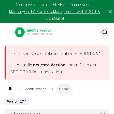
Don't miss out on our FREE e-Learning series |
Master your EA Portfolio Management with ADOIT &
ArchiMate!
Hier lesen Sie die Dokumentation zu ADOIT
17.4
.
Hilfe für die
neueste Version
finden Sie in der
ADOIT
20.0
Dokumentation.
Administration
Lizenz
Version: 17.4