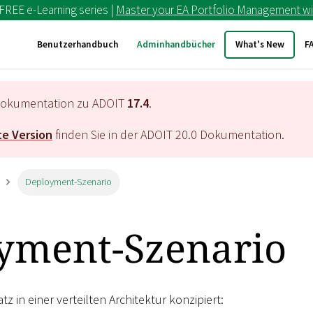
 FREE e-Learning series |
Master your EA Portfolio Management wi
Benutzerhandbuch
Adminhandbücher
What's New
F
e Dokumentation zu ADOIT
17.4
.
e Version
finden Sie in der ADOIT
20.0
Dokumentation.
Deployment-Szenario
yment-Szenario
tz in einer verteilten Architektur konzipiert: