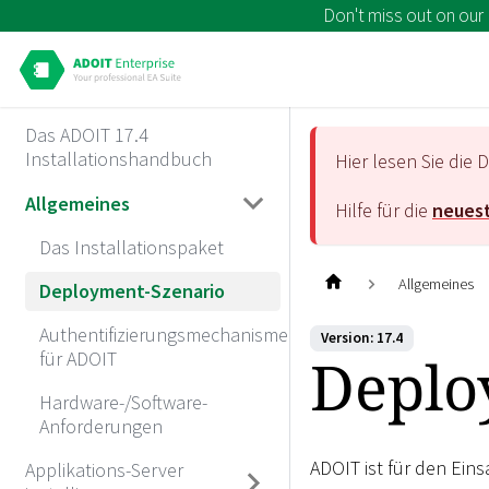
Don't miss out on our
Das ADOIT 17.4
Installationshandbuch
Hier lesen Sie di
Allgemeines
Hilfe für die
neuest
Das Installationspaket
Allgemeines
Deployment-Szenario
Authentifizierungsmechanismen
Version: 17.4
Deplo
für ADOIT
Hardware-/Software-
Anforderungen
ADOIT ist für den Einsa
Applikations-Server