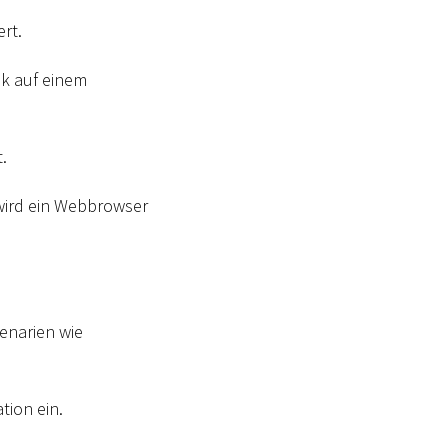
rt.
nk auf einem
.
 wird ein Webbrowser
enarien wie
tion ein.