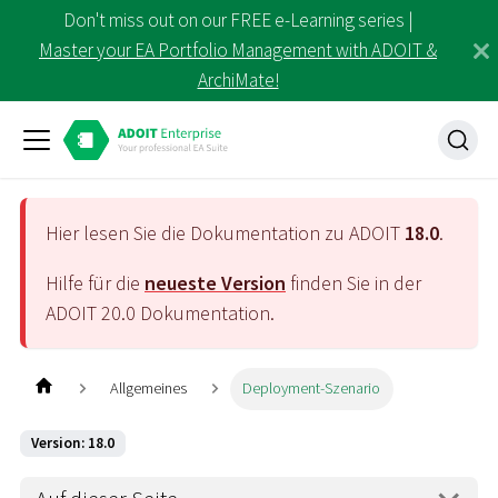
Don't miss out on our FREE e-Learning series |
Master your EA Portfolio Management with ADOIT &
ArchiMate!
Hier lesen Sie die Dokumentation zu ADOIT
18.0
.
Hilfe für die
neueste Version
finden Sie in der
ADOIT
20.0
Dokumentation.
Allgemeines
Deployment-Szenario
Version: 18.0