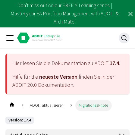
Don't miss out on our FREE e-Learning series |
Master your EA Portfolio Management with ADOIT &
ArchiMate!
Hier lesen Sie die Dokumentation zu ADOIT
17.4
.
Hilfe für die
neueste Version
finden Sie in der
ADOIT
20.0
Dokumentation.
ADOIT aktualisieren
Migrationsskripte
Version: 17.4