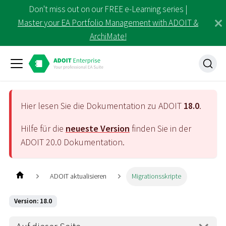
Don't miss out on our FREE e-Learning series |
Master your EA Portfolio Management with ADOIT &
ArchiMate!
Hier lesen Sie die Dokumentation zu ADOIT
18.0
.
Hilfe für die
neueste Version
finden Sie in der
ADOIT
20.0
Dokumentation.
ADOIT aktualisieren
Migrationsskripte
Version: 18.0