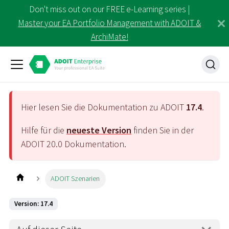
Don't miss out on our FREE e-Learning series |
Master your EA Portfolio Management with ADOIT &
ArchiMate!
Hier lesen Sie die Dokumentation zu ADOIT
17.4
.
Hilfe für die
neueste Version
finden Sie in der
ADOIT
20.0
Dokumentation.
ADOIT Szenarien
Version: 17.4