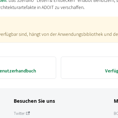
ken
: Das Szenario "Lesen & Entdecken" erlaubt Benutzern, s
chitekturartefakte in ADOIT zu verschaffen.
erfügbar sind, hängt von der Anwendungsbibliothek und der
Benutzerhandbuch
Verfü
Besuchen Sie uns
M
Twitter
B