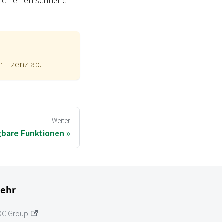
ich einen schnellen
 Lizenz ab.
Weiter
gbare Funktionen
ehr
OC Group