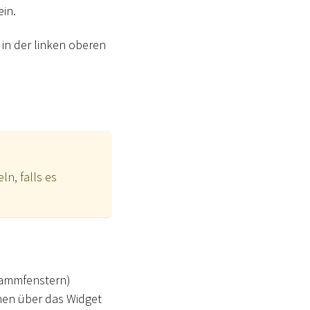
ein.
n der linken oberen
n, falls es
grammfenstern)
onen über das Widget