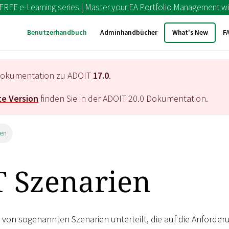
 FREE e-Learning series |
Master your EA Portfolio Management wi
Benutzerhandbuch
Adminhandbücher
What's New
F
e Dokumentation zu ADOIT
17.0
.
e Version
finden Sie in der ADOIT
20.0
Dokumentation.
ien
 Szenarien
he von sogenannten Szenarien unterteilt, die auf die Anforde