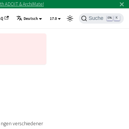
th ADOIT & ArchiMate!
Suche
AQ
K
Deutsch
17.0
rungen verschiedener