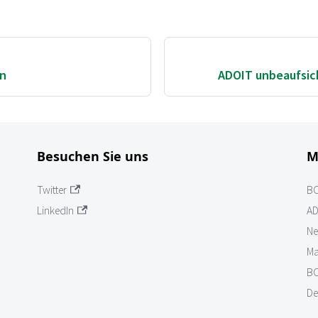
en
ADOIT unbeaufsich
Besuchen Sie uns
M
Twitter
B
LinkedIn
AD
Ne
Ma
BO
De