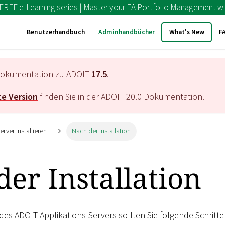
 FREE e-Learning series |
Master your EA Portfolio Management wi
Benutzerhandbuch
Adminhandbücher
What's New
F
e Dokumentation zu ADOIT
17.5
.
e Version
finden Sie in der ADOIT
20.0
Dokumentation.
rver installieren
Nach der Installation
er Installation
 des ADOIT Applikations-Servers sollten Sie folgende Schritt