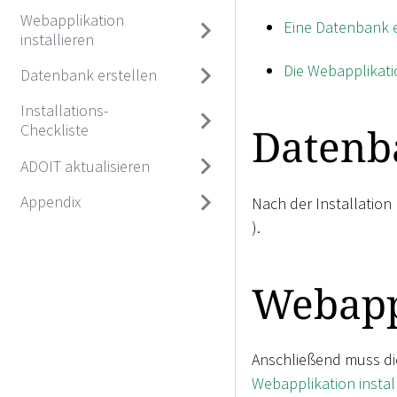
Webapplikation
Eine Datenbank e
installieren
Die Webapplikatio
Datenbank erstellen
Installations-
Datenba
Checkliste
ADOIT aktualisieren
Appendix
Nach der Installation
).
Webappl
Anschließend muss die
Webapplikation instal