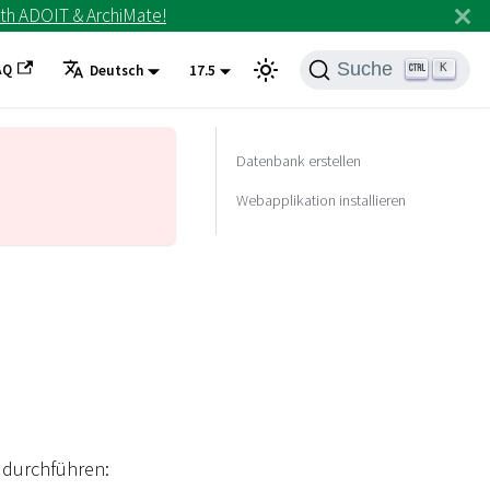
th ADOIT & ArchiMate!
Suche
AQ
K
Deutsch
17.5
Datenbank erstellen
Webapplikation installieren
e durchführen: