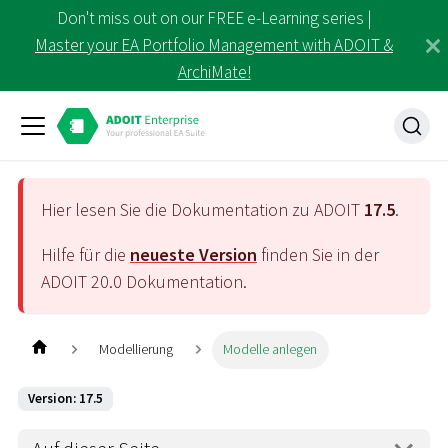
Don't miss out on our FREE e-Learning series |
Master your EA Portfolio Management with ADOIT &
ArchiMate!
Hier lesen Sie die Dokumentation zu ADOIT
17.5
.
Hilfe für die
neueste Version
finden Sie in der
ADOIT
20.0
Dokumentation.
Modellierung
Modelle anlegen
Version: 17.5