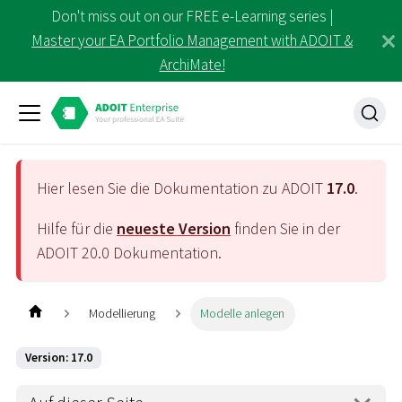
Don't miss out on our FREE e-Learning series |
Master your EA Portfolio Management with ADOIT &
ArchiMate!
Hier lesen Sie die Dokumentation zu ADOIT
17.0
.
Hilfe für die
neueste Version
finden Sie in der
ADOIT
20.0
Dokumentation.
Modellierung
Modelle anlegen
Version: 17.0