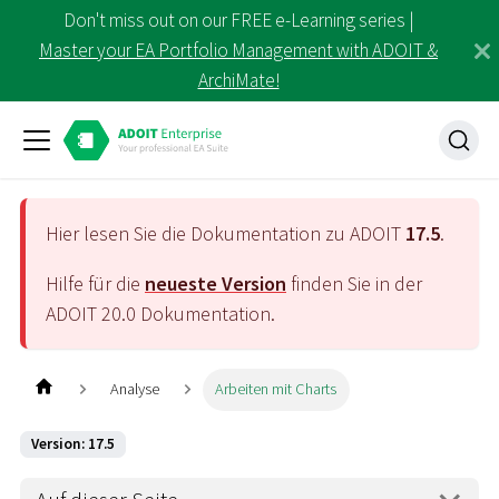
Don't miss out on our FREE e-Learning series |
Master your EA Portfolio Management with ADOIT &
ArchiMate!
Hier lesen Sie die Dokumentation zu ADOIT
17.5
.
Hilfe für die
neueste Version
finden Sie in der
ADOIT
20.0
Dokumentation.
Analyse
Arbeiten mit Charts
Version: 17.5