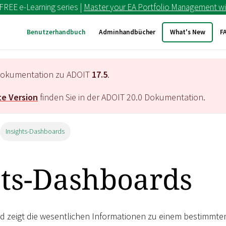
 FREE e-Learning series |
Master your EA Portfolio Management wi
Benutzerhandbuch
Adminhandbücher
What's New
F
e Dokumentation zu ADOIT
17.5
.
e Version
finden Sie in der ADOIT
20.0
Dokumentation.
Insights-Dashboards
hts-Dashboards
d zeigt die wesentlichen Informationen zu einem bestimmten