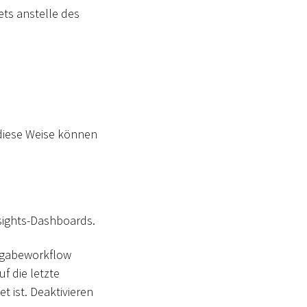
ets anstelle des
 diese Weise können
sights-Dashboards.
eigabeworkflow
f die letzte
t ist. Deaktivieren