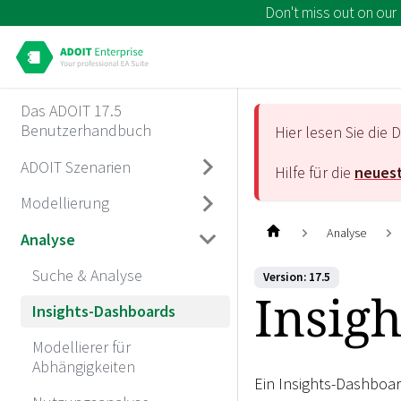
Don't miss out on our
Das ADOIT 17.5
Benutzerhandbuch
Hier lesen Sie di
ADOIT Szenarien
Hilfe für die
neuest
Modellierung
Analyse
Analyse
Suche & Analyse
Version: 17.5
Insig
Insights-Dashboards
Modellierer für
Abhängigkeiten
Ein Insights-Dashboar