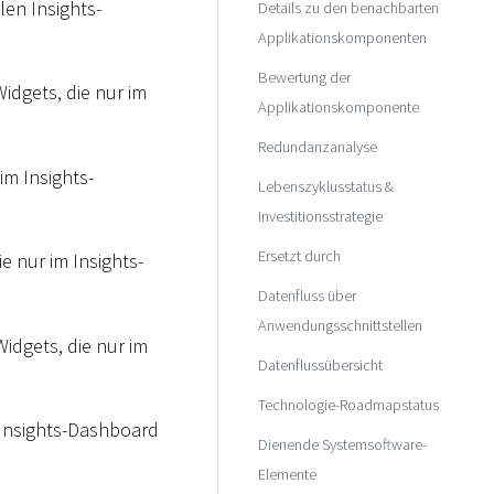
llen Insights-
Details zu den benachbarten
Applikationskomponenten
Bewertung der
idgets, die nur im
Applikationskomponente
Redundanzanalyse
im Insights-
Lebenszyklusstatus &
Investitionsstrategie
Ersetzt durch
e nur im Insights-
Datenfluss über
Anwendungsschnittstellen
Widgets, die nur im
Datenflussübersicht
Technologie-Roadmapstatus
 Insights-Dashboard
Dienende Systemsoftware-
Elemente