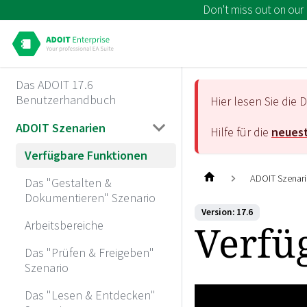
Don't miss out on our
Das ADOIT 17.6
Benutzerhandbuch
Hier lesen Sie di
ADOIT Szenarien
Hilfe für die
neuest
Verfügbare Funktionen
ADOIT Szenar
Das "Gestalten &
Dokumentieren" Szenario
Version: 17.6
Verfü
Arbeitsbereiche
Das "Prüfen & Freigeben"
Szenario
Das "Lesen & Entdecken"