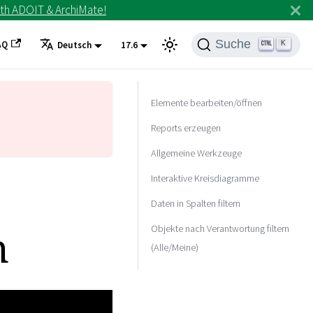
th ADOIT & ArchiMate!
Suche
AQ
K
Deutsch
17.6
Elemente bearbeiten/öffnen
Reports erzeugen
Allgemeine Werkzeuge
Interaktive Kreisdiagramme
Daten in Spalten filtern
n
Objekte nach Verantwortung filtern
(Alle/Meine)