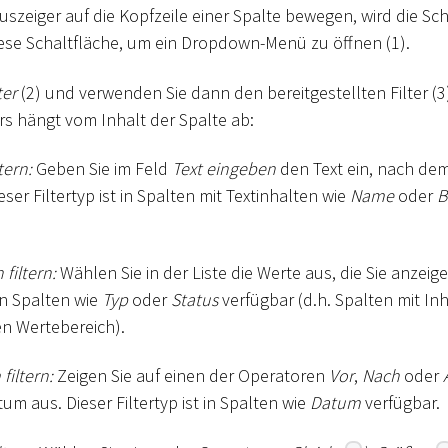
szeiger auf die Kopfzeile einer Spalte bewegen, wird die Sc
diese Schaltfläche, um ein Dropdown-Menü zu öffnen (1).
ter
(2) und verwenden Sie dann den bereitgestellten Filter (3)
rs hängt vom Inhalt der Spalte ab:
tern:
Geben Sie im Feld
Text eingeben
den Text ein, nach de
ser Filtertyp ist in Spalten mit Textinhalten wie
Name
oder
B
filtern:
Wählen Sie in der Liste die Werte aus, die Sie anzei
 in Spalten wie
Typ
oder
Status
verfügbar (d.h. Spalten mit In
en Wertebereich).
iltern:
Zeigen Sie auf einen der Operatoren
Vor
,
Nach
oder
um aus. Dieser Filtertyp ist in Spalten wie
Datum
verfügbar.