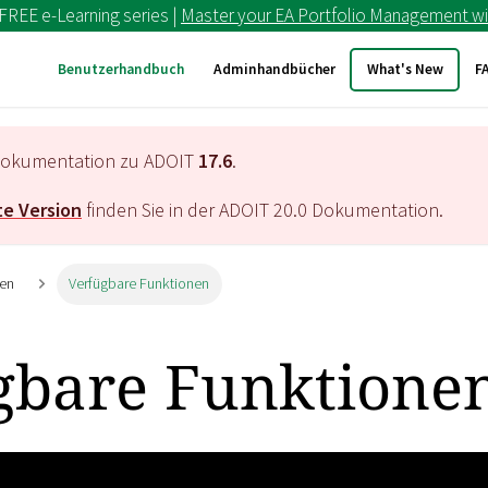
 FREE e-Learning series |
Master your EA Portfolio Management wi
Benutzerhandbuch
Adminhandbücher
What's New
F
e Dokumentation zu ADOIT
17.6
.
e Version
finden Sie in der ADOIT
20.0
Dokumentation.
ien
Verfügbare Funktionen
gbare Funktione