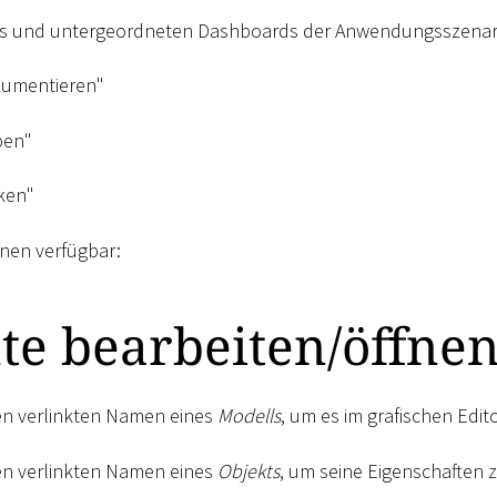
ets und untergeordneten Dashboards der Anwendungsszenar
kumentieren"
ben"
ken"
nen verfügbar:
te bearbeiten/öffne
den verlinkten Namen eines
Modells
, um es im grafischen Edit
den verlinkten Namen eines
Objekts
, um seine Eigenschaften z