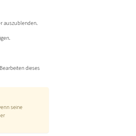
er auszublenden.
igen.
Bearbeiten dieses
wenn seine
der