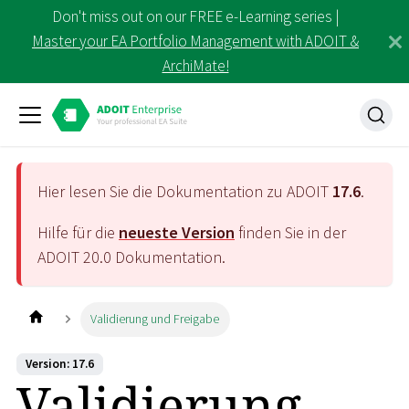
Don't miss out on our FREE e-Learning series |
Master your EA Portfolio Management with ADOIT &
ArchiMate!
Hier lesen Sie die Dokumentation zu ADOIT
17.6
.
Hilfe für die
neueste Version
finden Sie in der
ADOIT
20.0
Dokumentation.
Validierung und Freigabe
Version: 17.6
Validierung