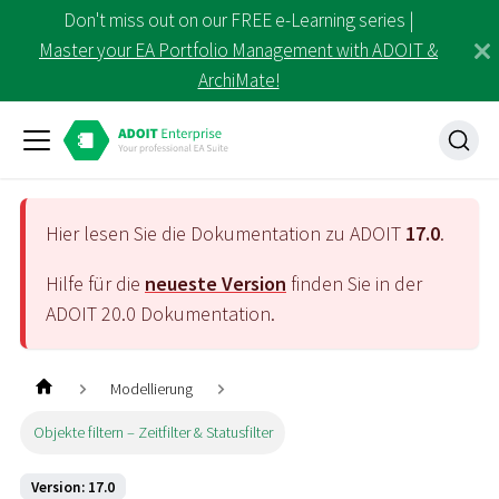
Don't miss out on our FREE e-Learning series |
Master your EA Portfolio Management with ADOIT &
ArchiMate!
Hier lesen Sie die Dokumentation zu ADOIT
17.0
.
Hilfe für die
neueste Version
finden Sie in der
ADOIT
20.0
Dokumentation.
Modellierung
Objekte filtern – Zeitfilter & Statusfilter
Version: 17.0