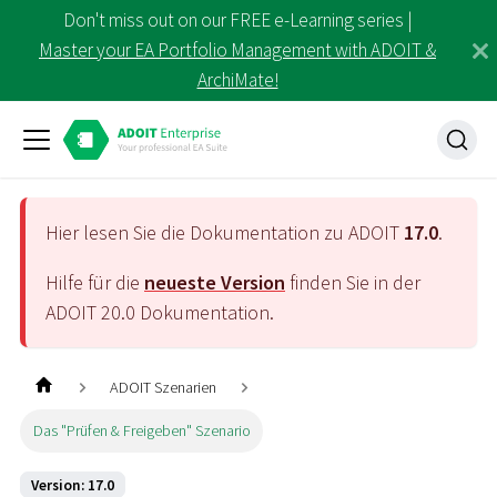
Don't miss out on our FREE e-Learning series |
Master your EA Portfolio Management with ADOIT &
ArchiMate!
Hier lesen Sie die Dokumentation zu ADOIT
17.0
.
Hilfe für die
neueste Version
finden Sie in der
ADOIT
20.0
Dokumentation.
ADOIT Szenarien
Das "Prüfen & Freigeben" Szenario
Version: 17.0