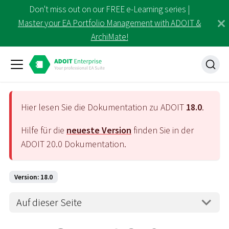
Don't miss out on our FREE e-Learning series |
Master your EA Portfolio Management with ADOIT &
ArchiMate!
Hier lesen Sie die Dokumentation zu ADOIT
18.0
.
Hilfe für die
neueste Version
finden Sie in der
ADOIT
20.0
Dokumentation.
Version: 18.0
Auf dieser Seite