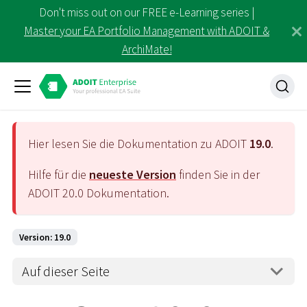
Don't miss out on our FREE e-Learning series |
Master your EA Portfolio Management with ADOIT &
ArchiMate!
Hier lesen Sie die Dokumentation zu ADOIT
19.0
.
Hilfe für die
neueste Version
finden Sie in der
ADOIT
20.0
Dokumentation.
Version: 19.0
Auf dieser Seite