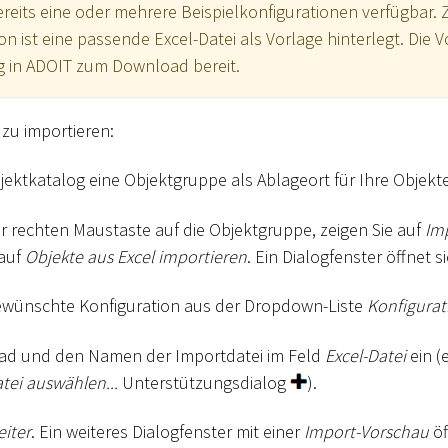
reits eine oder mehrere Beispielkonfigurationen verfügbar. 
on ist eine passende Excel-Datei als Vorlage hinterlegt. Die V
g in ADOIT zum Download bereit.
zu importieren:
jektkatalog eine Objektgruppe als Ablageort für Ihre Objekt
er rechten Maustaste auf die Objektgruppe, zeigen Sie auf
Im
 auf
Objekte aus Excel importieren
. Ein Dialogfenster öffnet si
ewünschte Konfiguration aus der Dropdown-Liste
Konfigura
fad und den Namen der Importdatei im Feld
Excel-Datei
ein (
tei auswählen...
Unterstützungsdialog
).
iter
. Ein weiteres Dialogfenster mit einer
Import-Vorschau
öf