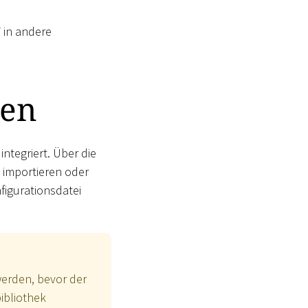
 in andere
ren
integriert. Über die
e importieren oder
nfigurationsdatei
werden, bevor der
ibliothek