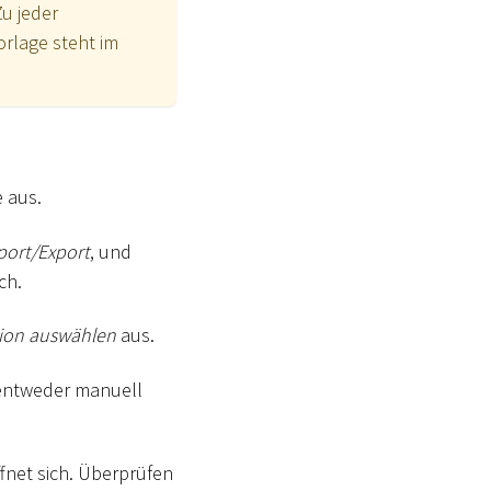
Zu jeder
orlage steht im
e aus.
port/Export
, und
ch.
tion auswählen
aus.
entweder manuell
fnet sich. Überprüfen