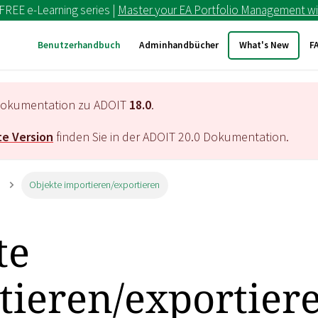
 FREE e-Learning series |
Master your EA Portfolio Management wi
Benutzerhandbuch
Adminhandbücher
What's New
F
e Dokumentation zu ADOIT
18.0
.
e Version
finden Sie in der ADOIT
20.0
Dokumentation.
Objekte importieren/exportieren
te
tieren/exportier