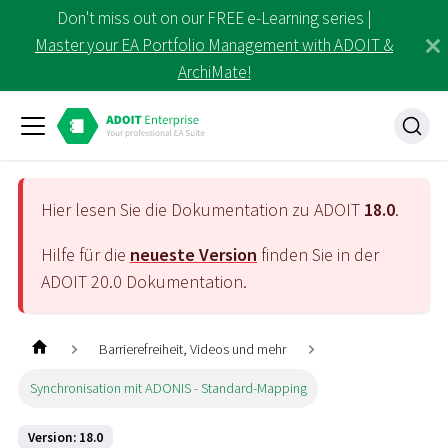
Don't miss out on our FREE e-Learning series |
Master your EA Portfolio Management with ADOIT &
ArchiMate!
Hier lesen Sie die Dokumentation zu ADOIT
18.0
.
Hilfe für die
neueste Version
finden Sie in der
ADOIT
20.0
Dokumentation.
Barrierefreiheit, Videos und mehr
Synchronisation mit ADONIS - Standard-Mapping
Version: 18.0